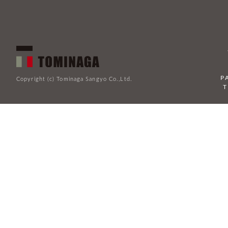
P
Copyright (c) Tominaga Sangyo Co.,Ltd.